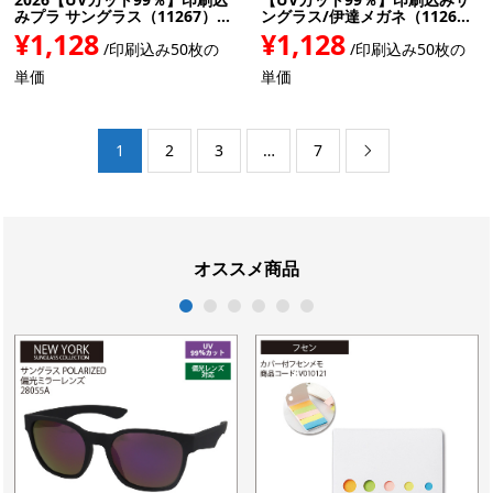
みプラ サングラス（11267）...
ングラス/伊達メガネ（1126...
¥1,128
¥1,128
/印刷込み50枚の
/印刷込み50枚の
単価
単価
1
2
3
…
7

オススメ商品
1
2
3
4
5
6