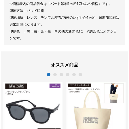
※価格表内の商品代金は「パッド印刷1ヵ所1C込みの価格」です。
印刷方法：パッド印刷
印刷場所：レンズ テンプル左右/内外のいずれか1ヵ所 ※追加印刷は
追加計算になります。
印刷色 ：黒・白・金・銀 その他の通常色1C ※調合色はオプショ
ンです。
オススメ商品
1
2
3
4
5
6