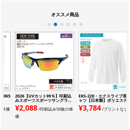
オススメ商品
1
2
3
4
5
6
5
2026【UVカット99％】印刷込
EKS-220・エクスライブ長袖Tシ
みスポーツスポーツサングラ...
ャツ【日本製】ポリエステル...
¥2,088
¥3,784
価
/印刷込み50枚の単
/プリントなし単価
価