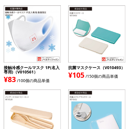
接触冷感クールマスク 1P(名入
抗菌マスクケース（V010493）
専用)（V010561）
¥105
/150個の商品単価
¥83
/100個の商品単価