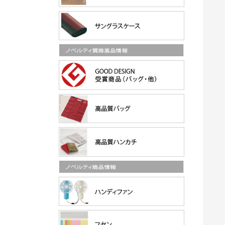
ランタ
【2026】【UVカット9
ポケットinエコバッグ（V
（TS-1
9％】印刷込みサングラス
010466）
（CH-2002）JUNIOR...
¥273
/200個の商品単
¥1,573
個の商品
/印刷込み50
価
枚の単価