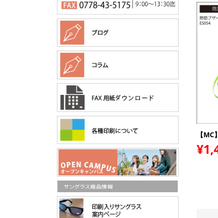
【MC
¥1,