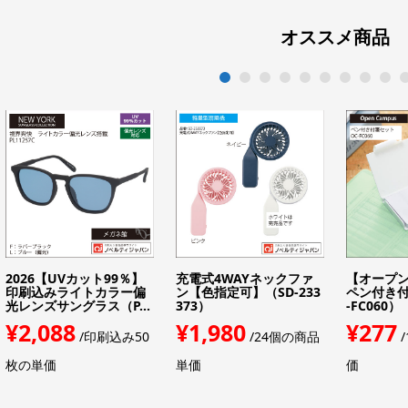
オススメ商品
1
2
3
4
5
6
7
8
9
1
2026【UVカット99％】
充電式4WAYネックファ
【オープ
印刷込みライトカラー偏
ン【色指定可】（SD-233
ペン付き付
光レンズサングラス（P...
373）
-FC060）
¥2,088
¥1,980
¥277
/印刷込み50
/24個の商品
/
枚の単価
単価
価