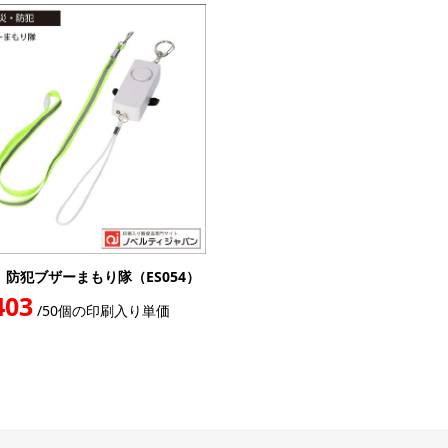
】防犯ブザーまもり隊（ES054）
403
/50個の印刷入り単価