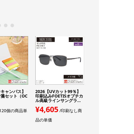
0
11
12
ンキャンパス】
2026【UVカット99％】
【高品質】ポケスク 
箋セット（OC
印刷込みFOETISオプチカ
カチ ヘミング（MO-2
ル高級ラインサングラ...
2-009）
¥4,605
¥238
120個の商品単
/印刷なし商
/50個の商品
品の単価
価