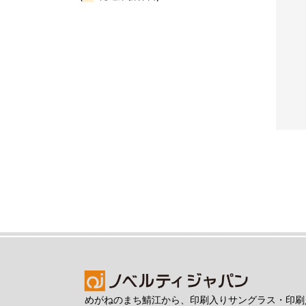
ト99％】
2026【UVカット99％】
【MC】【災害時にこれ1
チックサ
印刷込みコンビサングラ
本！】エマージェンシー
レ...
ス（13066）ニューヨ...
ハンマー３（ES027）
¥1,441
¥422
刷込み50
/印刷込み50
100個の商品単
枚の単価
価
めがねのまち鯖江から、印刷入りサングラス・印刷