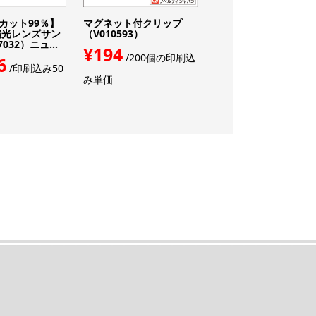
Vカット99％】
マグネット付クリップ
【印刷入り】ペーパー
光レンズサン
（V010593）
ング卓上カレンダー（V
32）ニュ...
10612）
¥194
/200個の印刷込
6
¥336
/印刷込み50
/100個の印
み単価
み単価