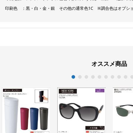
印刷色 ：黒・白・金・銀 その他の通常色1C ※調合色はオプシ
オススメ商品
1
2
3
4
5
6
7
8
9
1