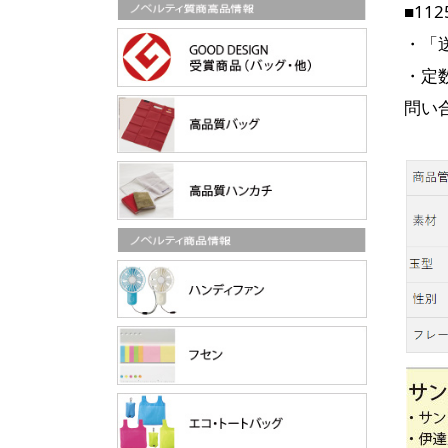
■11
・「
・定
問い