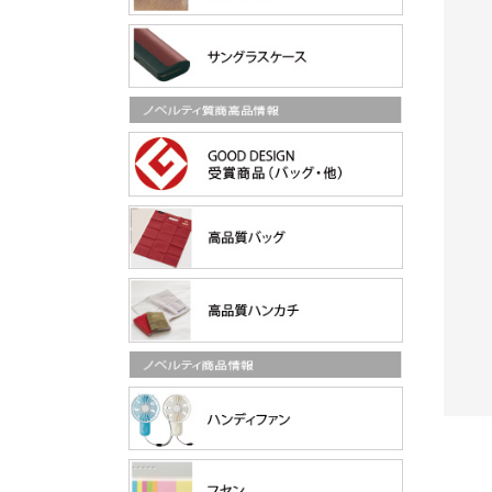
ト99％】
カスタムデザインタンブ
2026【UVカット99％】
LS-40
ラーFC 500ml（TS-061
【偏光レンズ】印刷込みF
ン...
7）
OETISオプチカル高級...
¥639
¥4,605
刷入り50
/50個の商品単
/印刷なし商
価
品の単価