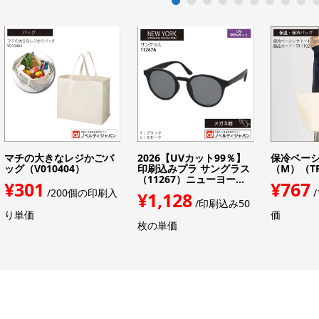
1
2
3
4
5
6
7
8
9
1
マチの大きなレジかごバ
2026【UVカット99％】
保冷ベー
ッグ（V010404）
印刷込みプラ サングラス
（M）（TR
（11267）ニューヨー...
¥301
¥767
/200個の印刷入
/
¥1,128
/印刷込み50
り単価
価
枚の単価