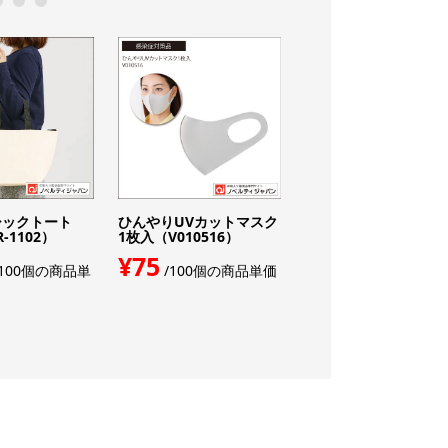
0
11
12
シックトート
ひんやりUVカットマスク
2026【UVカット99％
-1102）
1枚入（V010516）
印刷込みプラスチック
ングラス（フラットレ..
¥75
100個の商品単
/100個の商品単価
¥1,573
/印刷込み
枚の単価