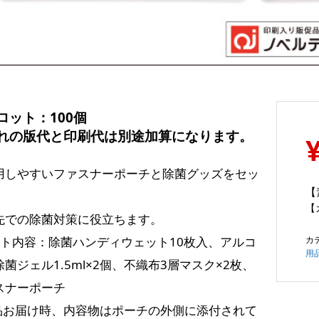
ロット：10
0個
れの版代と印刷代は別途加算になります。
用しやすいファスナーポーチと除菌グッズをセッ
【
【
先での除菌対策に役立ちます。
カ
ット内容：除菌ハンディウェット10枚入、アルコ
用
菌ジェル1.5ml×2個、不織布3層マスク×2枚、
スナーポーチ
品お届け時、内容物はポーチの外側に添付されて