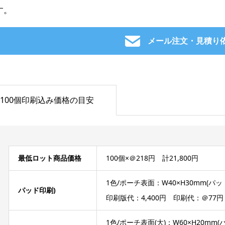
す。
メール注文・見積り
100個印刷込み価格の目安
最低ロット商品価格
100個×＠218円 計21,800円
1色/ポーチ表面：W40×H30mm(パッ
パッド印刷)
印刷版代：4,400円 印刷代：＠77円
1色/ポーチ表面(大)：W60×H20mm(