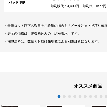
パッド印刷
印刷版代：4,400円 印刷代：＠77円
・最低ロット以下の数量をご希望の場合も「メール注文・見積り依
・表示の価格は、消費税込みの「総額表示」です。
・梱包送料は、数量とお届け先地域による別途計算になります。
オススメ商品
1
2
3
4
5
6
7
8
9
1