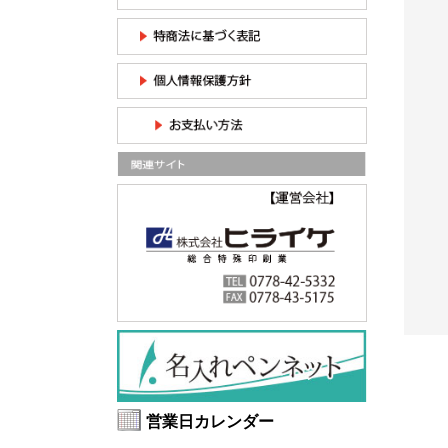
ト99％】
2026【UVカット99％】
2026【UVカット99％】
サングラ
【調光】印刷込みFOETIS
印刷込みサングラス│視
ーヨ...
オプチカル高級ライン...
界爽快 ≪偏光機能付ラ...
¥4,605
¥2,088
刷込み50
/印刷込み50
/印刷込み50
枚の単価
枚の単価
営業日カレンダー