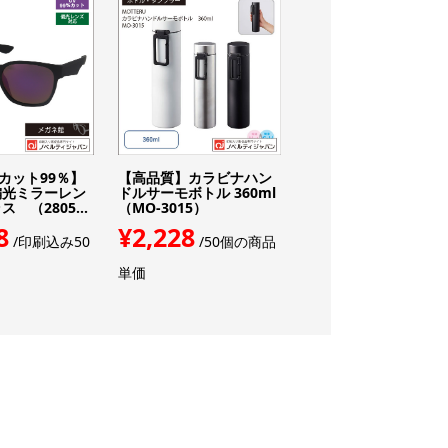
Vカット99％】
【高品質】カラビナハン
2026【UVカット99％
偏光ミラーレン
ドルサーモボトル 360ml
印刷込み視界爽快！調
 （2805...
（MO-3015）
レンズサングラス（CL.
8
¥2,228
¥2,288
/印刷込み50
/50個の商品
/印刷込み
単価
枚の単価