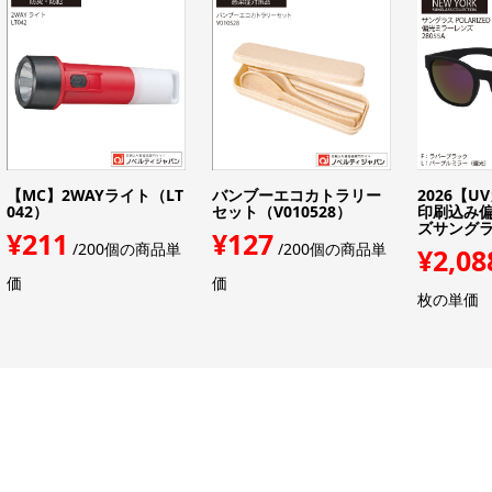
【MC】2WAYライト（LT
バンブーエコカトラリー
2026【U
042）
セット（V010528）
印刷込み
ズサングラス
¥211
¥127
/200個の商品単
/200個の商品単
¥2,08
価
価
枚の単価