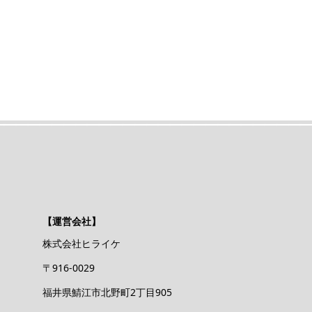
【運営会社】
株式会社ヒライケ
〒916-0029
福井県鯖江市北野町2丁目905