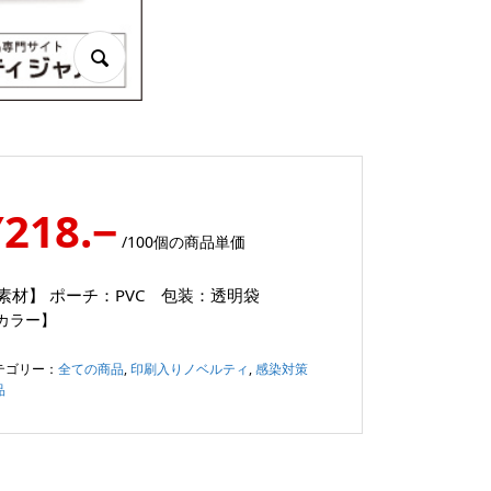
¥218.−
/100個の商品単価
素材】
ポーチ：PVC 包装：透明袋
カラー】
テゴリー：
全ての商品
,
印刷入りノベルティ
,
感染対策
品