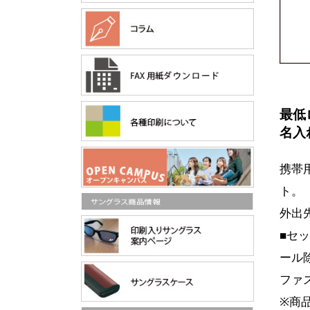
最低
名入
携帯
ト。
外出
■セ
ール除
ファ
※商