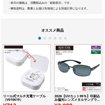
・表示の価格は、消費税込みの「総額表示」です。
・梱包送料は、数量とお届け先地域による別途計算になります。
オススメ商品
1
2
3
4
5
6
リール式マルチ充電ケーブル
2026【UVカット99％】印刷込
（V010619）
み偏光レンズメタルサングラ...