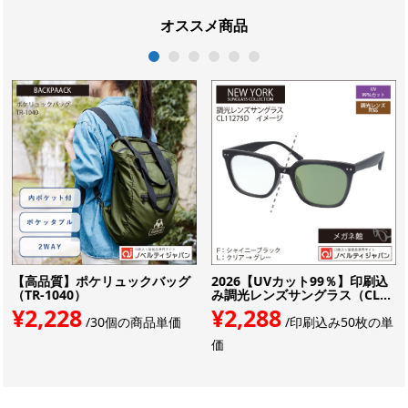
オススメ商品
1
2
3
4
5
6
【高品質】ポケリュックバッグ
2026【UVカット99％】印刷込
（TR-1040）
み調光レンズサングラス（CL...
¥2,228
¥2,288
/30個の商品単価
/印刷込み50枚の単
価