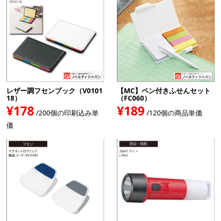
レザー調フセンブック（V0101
【MC】ペン付きふせんセット
18）
（FC060）
¥178
¥189
/200個の印刷込み単
/120個の商品単価
価