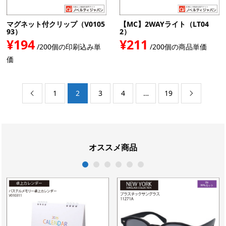
マグネット付クリップ（V0105
【MC】2WAYライト（LT04
93）
2）
¥194
¥211
/200個の印刷込み単
/200個の商品単価
価
1
2
3
4
…
19


オススメ商品
1
2
3
4
5
6