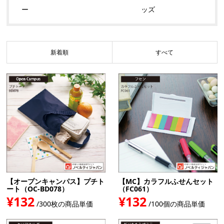
ー
ッズ
新着順
すべて
【オープンキャンパス】プチト
【MC】カラフルふせんセット
ート（OC-BD078）
（FC061）
¥132
¥132
/300枚の商品単価
/100個の商品単価