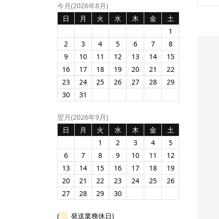
今月(2026年8月)
日
月
火
水
木
金
土
1
2
3
4
5
6
7
8
9
10
11
12
13
14
15
16
17
18
19
20
21
22
23
24
25
26
27
28
29
30
31
翌月(2026年9月)
日
月
火
水
木
金
土
1
2
3
4
5
6
7
8
9
10
11
12
13
14
15
16
17
18
19
20
21
22
23
24
25
26
27
28
29
30
ト99％】
マットスクエアミラー
レザー調マルチフセン
ライトカ
（M）（TM-0026）
（V010548）
メ...
¥126
¥247
(
発送業務休日)
/100個の商品単
/200個の印刷込