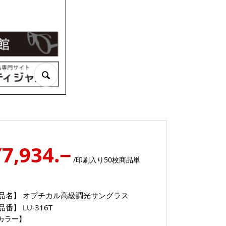
¥7,934.−
/印刷入り50枚商品単
品名】
オプチカル高級調光サングラス
品番】
LU-316T
カラー】