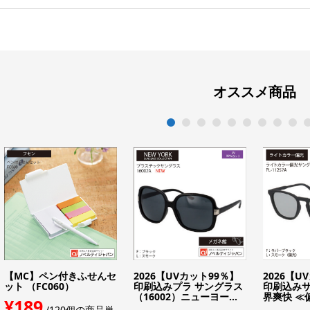
オススメ商品
1
2
3
4
5
6
7
8
9
1
【MC】ペン付きふせんセ
2026【UVカット99％】
2026【U
ット （FC060）
印刷込みプラ サングラス
印刷込みサ
（16002）ニューヨー...
界爽快 ≪偏
¥189
/120個の商品単