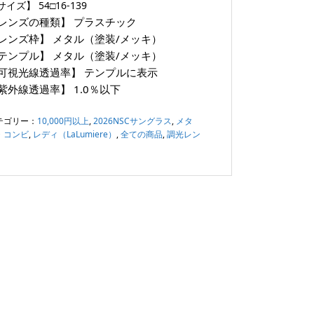
サイズ】
54□16-139
レンズの種類】
プラスチック
レンズ枠】
メタル（塗装/メッキ）
テンプル】
メタル（塗装/メッキ）
可視光線透過率】
テンプルに表示
紫外線透過率】
1.0％以下
テゴリー：
10,000円以上
,
2026NSCサングラス
,
メタ
・コンビ
,
レディ（LaLumiere）
,
全ての商品
,
調光レン