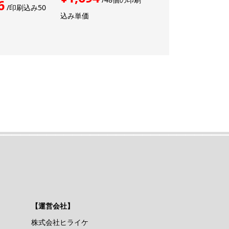
6
¥4,428
/印刷込み50
/印刷なし
込み単価
価
【運営会社】
株式会社ヒライケ