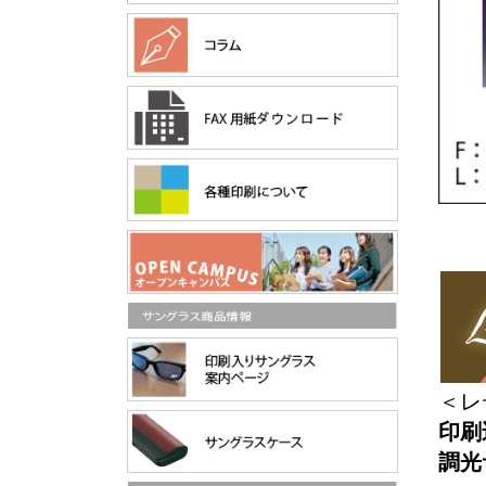
＜レ
印刷
調光