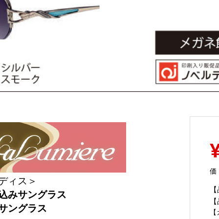
価
ディス＞
【
込みサングラス
【
サングラス
【