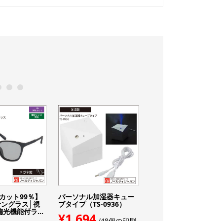
0
11
12
Vカット99％】
パーソナル加湿器キュー
PCウルテム老眼鏡（P
ングラス│視
ブタイプ（TS-0936）
U-893）（col.2 DM）
光機能付ラ...
□18-140
¥1,694
/48個の印刷