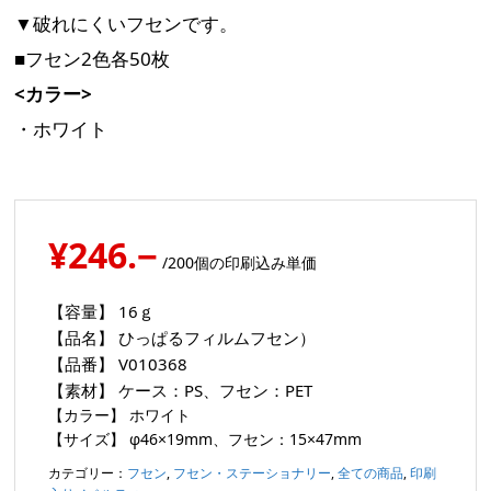
▼破れにくいフセンです。
■フセン2色各50枚
<カラー>
・ホワイト
¥246.−
/200個の印刷込み単価
【容量】
16ｇ
【品名】
ひっぱるフィルムフセン）
【品番】
V010368
【素材】
ケース：PS、フセン：PET
【カラー】
ホワイト
【サイズ】
φ46×19mm、フセン：15×47mm
カテゴリー：
フセン
,
フセン・ステーショナリー
,
全ての商品
,
印刷