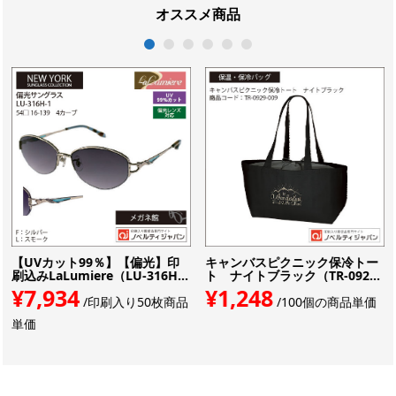
オススメ商品
1
2
3
4
5
6
【UVカット99％】【偏光】印
キャンバスピクニック保冷トー
刷込みLaLumiere（LU-316H...
ト ナイトブラック（TR-092...
¥7,934
¥1,248
/印刷入り50枚商品
/100個の商品単価
単価