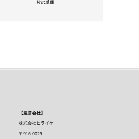
枚の単価
価格
【運営会社】
株式会社ヒライケ
〒916-0029