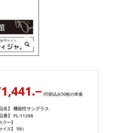
¥1,441.−
/印刷込み50枚の単価
品名】
機能性サングラス
品番】
PL-11268
カラー】
サイズ】
50□