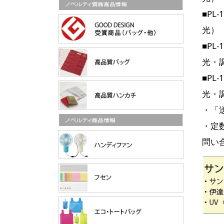
■PL
光）
■PL
光・
■PL
光・
・「
・定
問い