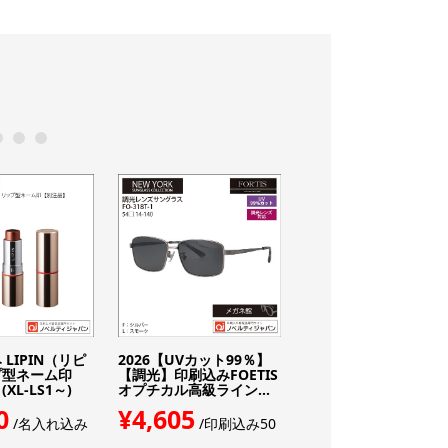
0
11
12
LIPIN（リピ
2026【UVカット99％】
名入れ込み LIPIN（リ
プ型ネーム印
【調光】印刷込みFOETIS
ン）リップ型ネーム印
XL-LS1～)
オプチカル高級ライン...
【別注品】(XL-LS4～)
0
¥4,605
¥4,950
/名入れ込み
/印刷込み50
/名入れ込