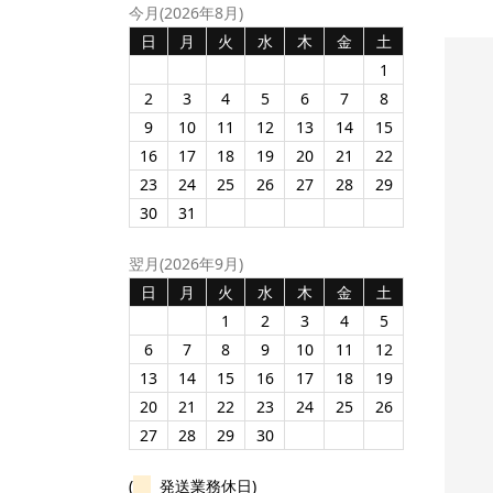
今月(2026年8月)
日
月
火
水
木
金
土
1
2
3
4
5
6
7
8
9
10
11
12
13
14
15
16
17
18
19
20
21
22
23
24
25
26
27
28
29
30
31
翌月(2026年9月)
日
月
火
水
木
金
土
1
2
3
4
5
6
7
8
9
10
11
12
13
14
15
16
17
18
19
ト（TS-
COB3フェイスランタン
印刷入りサングラスケー
20
21
22
23
24
25
26
（TS-1332）
ス（HY-6063）バネ開閉
式
27
28
29
30
¥1,595
個の商品
50個の商品
¥770
/印刷込み50個
単価
(
発送業務休日)