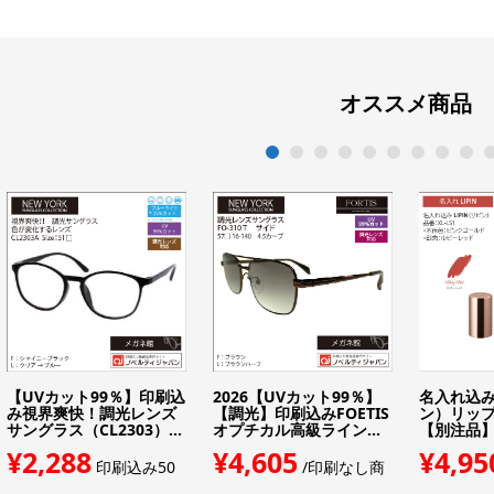
オススメ商品
1
2
3
4
5
6
7
8
9
1
【UVカット99％】印刷込
2026【UVカット99％】
名入れ込み 
み視界爽快！調光レンズ
【調光】印刷込みFOETIS
ン）リッ
サングラス（CL2303）...
オプチカル高級ライン...
【別注品】(
¥2,288
¥4,605
¥4,95
印刷込み50
/印刷なし商