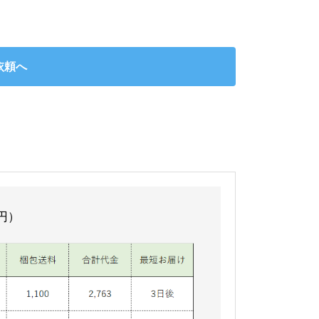
依頼へ
円）