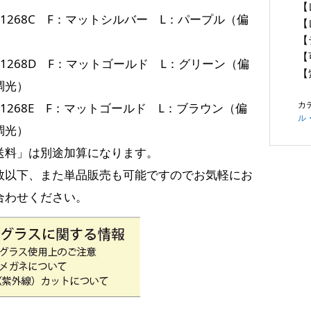
【
-11268C F：マットシルバー L：パープル（偏
【
【
【
-11268D F：マットゴールド L：グリーン（偏
【
調光）
カ
-11268E F：マットゴールド L：ブラウン（偏
ル
調光）
送料」は別途加算になります。
数以下、また単品販売も可能ですのでお気軽にお
合わせください。