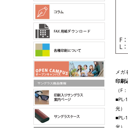
メガ
印刷
（F
■PL
光）
■PL
光）