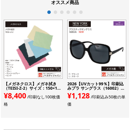
オススメ商品
1
2
3
4
5
6
【メガネクロス】メガネ拭き
2026【UVカット99％】印刷込
（TEISI-Z-2）サイズ：150×1...
みプラ サングラス（16002）...
¥8,400
¥1,128
/印刷なし100枚価
/印刷込み50枚の単
格
価