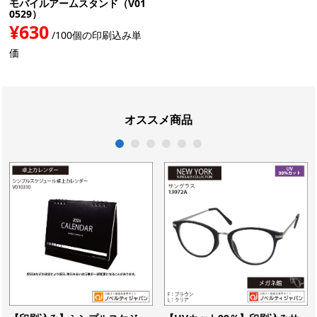
モバイルアームスタンド（V01
0529）
¥630
/100個の印刷込み単
価
オススメ商品
1
2
3
4
5
6