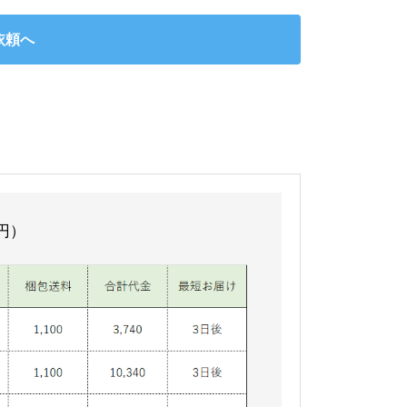
依頼へ
円）