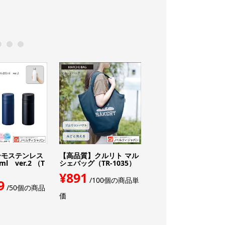
0
11
12
モステンレス
【高品質】クルリト マル
【UVカット99％】【
l ver.2 （T
シェバッグ（TR-1035）
光】印刷込みLaLumie
（LU-316H）オプチカ..
¥891
/100個の商品単
9
¥7,934
/50個の商品
/印刷入り
価
枚商品単価