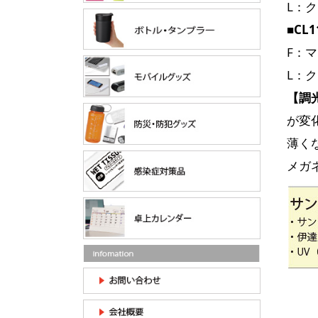
L：
■CL1
F：
L：
【調
が変
薄く
メガ