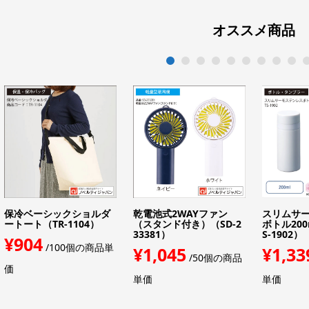
オススメ商品
1
2
3
4
5
6
7
8
9
1
保冷ベーシックショルダ
乾電池式2WAYファン
スリムサー
ートート（TR-1104）
（スタンド付き）（SD-2
ボトル200m
33381）
S-1902）
¥904
/100個の商品単
¥1,045
¥1,33
/50個の商品
価
単価
単価