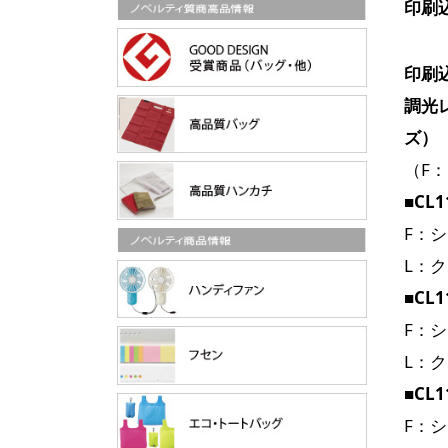
印刷
印刷
調光
ズ）
（F
■CL1
F：
L：
■CL1
F：
L：
■CL1
F：