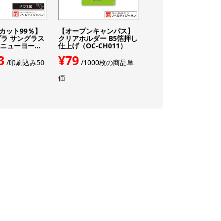
Vカット99％】
【オープンキャンパス】
ライトクーラーマルチ
ラ サングラス
クリアホルダー B5箔押し
ート（L）（TR-1393
）ニューヨー...
仕上げ（OC-CH011）
¥828
/100個の商
3
¥79
/印刷込み50
/1000枚の商品単
価
価