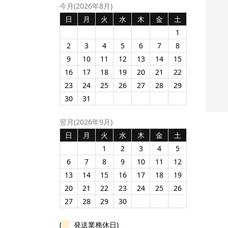
今月(2026年8月)
日
月
火
水
木
金
土
ュバッグ
2026【UVカット99％】
【MC】トリプルランタン
1
印刷込みプラ サングラス
ライト（BA230）
2
3
4
5
6
7
8
（11269）ニューヨー...
¥303
個の印刷入
/100個の商品単
¥1,128
9
10
11
12
13
14
15
/印刷込み50
16
17
18
19
20
21
22
価
枚の単価
23
24
25
26
27
28
29
30
31
翌月(2026年9月)
日
月
火
水
木
金
土
1
2
3
4
5
6
7
8
9
10
11
12
13
14
15
16
17
18
19
20
21
22
23
24
25
26
27
28
29
30
(
発送業務休日)