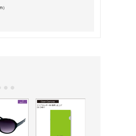
m）
0
11
12