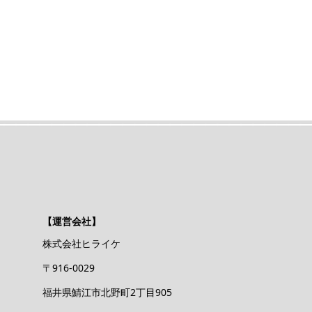
【運営会社】
株式会社ヒライケ
〒916-0029
福井県鯖江市北野町2丁目905