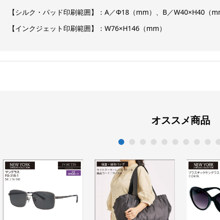
【シルク・パッド印刷範囲】：A／Φ18（mm）、B／W40×H40（m
【インクジェット印刷範囲】：W76×H146（mm）
オススメ商品
1
2
3
4
5
6
7
8
9
1