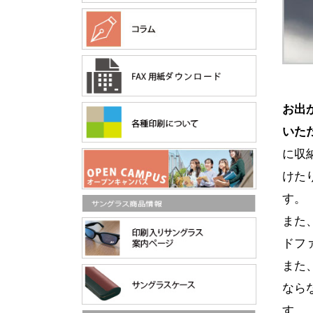
お出
いた
に収
けた
す。
また
ドフ
また
なら
す。