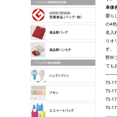
本体
愛ら
の4
名入
りオ
す。
野外
ても
——
TS-
TS-
TS-
TS-