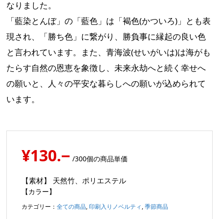
なりました。
「藍染とんぼ」の「藍色」は「褐色(かついろ)」とも表
現され、「勝ち色」に繋がり、勝負事に縁起の良い色
と言われています。また、青海波(せいがいは)は海がも
たらす自然の恩恵を象徴し、未来永劫へと続く幸せへ
の願いと、人々の平安な暮らしへの願いが込められて
います。
¥130.−
/300個の商品単価
【素材】
天然竹、ポリエステル
【カラー】
カテゴリー：
全ての商品
,
印刷入りノベルティ
,
季節商品