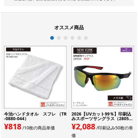
オススメ商品
1
2
3
4
5
6
今治ハンドタオル スフレ （TR
2026【UVカット99％】印刷込
-0880-044）
みスポーツサングラス（2805...
¥818
¥2,088
/10枚の商品単価
/印刷込み50枚の単
価