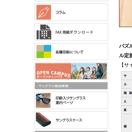
パズ
ル定
【サ