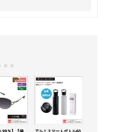
0
11
12
ト99％】【偏
アルミスマートボトル60
【MC】ダイナモ＆ソ