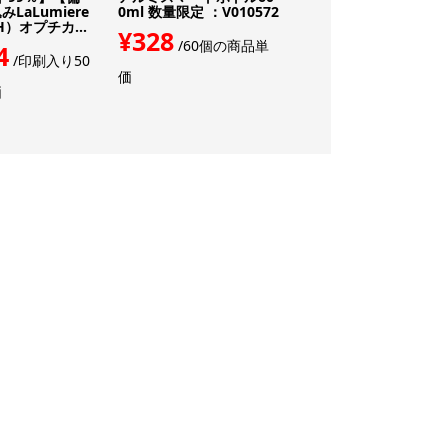
LaLumiere
0ml 数量限定 ：V010572
ーライト（LT011）
H）オプチカ...
¥328
¥726
/60個の商品単
/100個の商
4
/印刷入り50
価
価
価