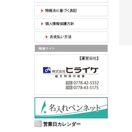
1409）
ボトル200ml ver.2 （T
印刷込みコンビサングラ
S-1902）
ス（13070）ニューヨ...
0個の商品
¥1,339
¥1,573
/50個の商品
/印刷込み50
単価
枚の単価
営業日カレンダー