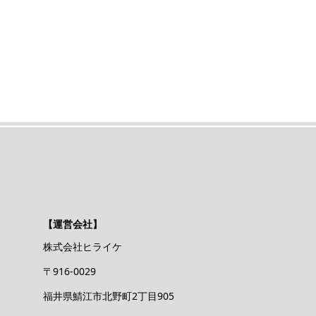
【運営会社】
株式会社ヒライケ
〒916-0029
福井県鯖江市北野町2丁目905