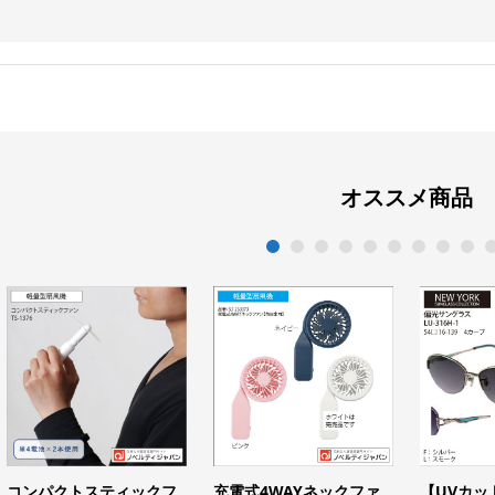
オススメ商品
1
2
3
4
5
6
7
8
9
1
コンパクトスティックフ
充電式4WAYネックファ
【UVカッ