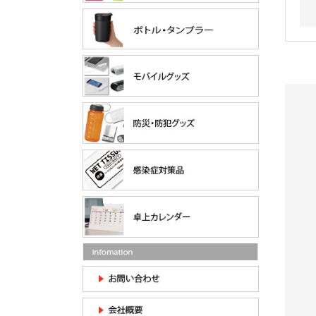
モラウンド
スリムサーモステンレス
2026【UVカット99％】