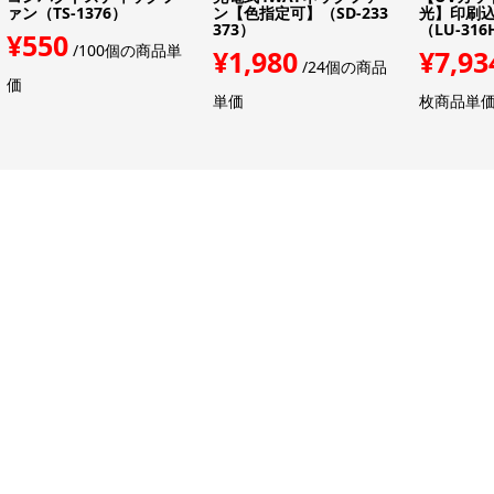
ァン（TS-1376）
ン【色指定可】（SD-233
光】印刷込み
373）
（LU-316
¥550
/100個の商品単
¥1,980
¥7,93
/24個の商品
価
単価
枚商品単