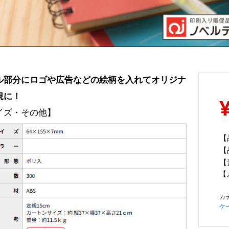
ル部分にロゴや広告などの絵柄を入れてオリジナ
規に！
イズ・その他】
【
【
【
【
カ
ケ