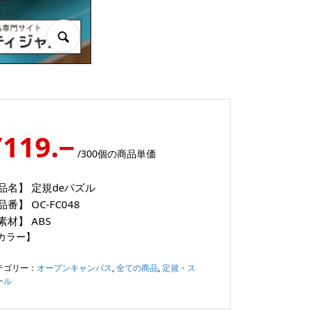
¥119.−
/300個の商品単価
品名】
定規deパズル
品番】
OC-FC048
素材】
ABS
カラー】
テゴリー：
オープンキャンパス
,
全ての商品
,
定規・ス
ール