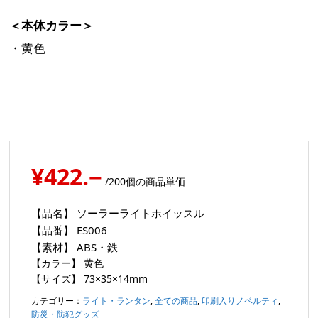
＜本体カラー＞
・黄色
¥422.−
/200個の商品単価
【品名】
ソーラーライトホイッスル
【品番】
ES006
【素材】
ABS・鉄
【カラー】
黄色
【サイズ】
73×35×14mm
カテゴリー：
ライト・ランタン
,
全ての商品
,
印刷入りノベルティ
,
防災・防犯グッズ