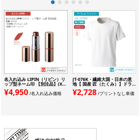
1
2
3
4
5
6
名入れ込み LIPIN（リピン）リ
JT-076K・繊維大国・日本の意
ップ型ネーム印 【別注品】(X...
地【 国産 匠（たくみ）】ドラ...
¥4,950
¥2,728
/名入れ込み価格
/プリントなし単価