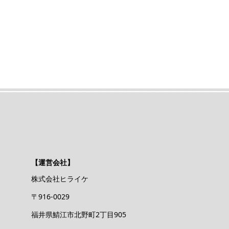
【運営会社】
株式会社ヒライケ
〒916-0029
福井県鯖江市北野町2丁目905