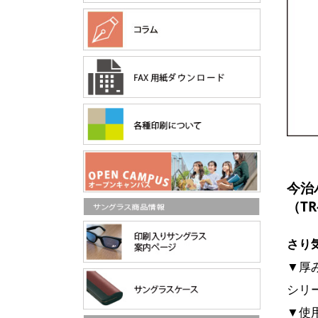
今治
（TR
さり
▼厚
シリ
▼使