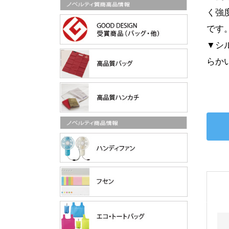
く強
です
▼シ
らか