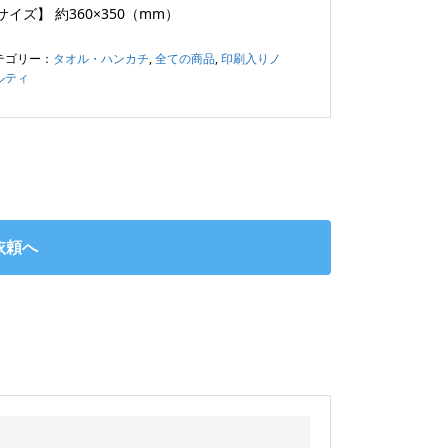
サイズ】
約360×350（mm）
テゴリー：
タオル・ハンカチ
,
全ての商品
,
印刷入りノ
ルティ
依頼へ