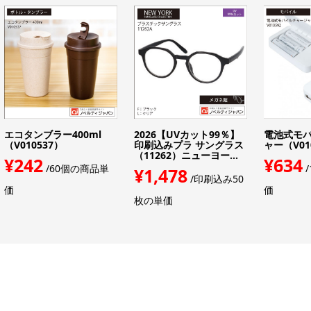
エコタンブラー400ml
2026【UVカット99％】
電池式モ
（V010537）
印刷込みプラ サングラス
ャー（V01
（11262）ニューヨー...
¥242
¥634
/60個の商品単
/
¥1,478
/印刷込み50
価
価
枚の単価