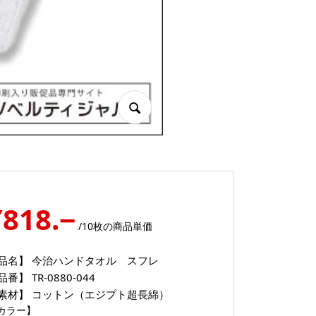
¥818.−
/10枚の商品単価
品名】
今治ハンドタオル スフレ
品番】
TR-0880-044
素材】
コットン（エジプト超長綿）
カラー】