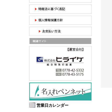
％】印刷込
【UVカット99％】印刷込
カラビナマルチUSBケー
光レンズ
みサングラス（11249）
ブル（V010538）
03）...
ニューヨークサングラ...
¥376
/100個の印刷込
¥1,373
込み50
/印刷込み50
み単価
枚の単価
営業日カレンダー