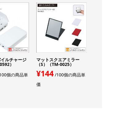
バイルチャージ
マットスクエアミラー
ミストdeクールファン
0592）
（S）（TM-0025）
【色指定可】（SD-231
0）
¥144
100個の商品単
/100個の商品単
¥2,200
/50個の
価
単価