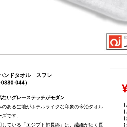
ハンドタオル スフレ
-0880-044）
気ないグレーステッチがモダン
【
みのある生地がホテルライクな印象の今治タオル
【
ーズです。
【
用している「エジプト超長綿」は、繊維が細く長
【