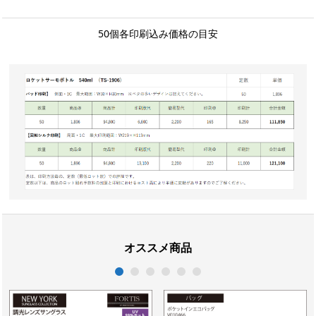
50個各印刷込み価格の目安
オススメ商品
1
2
3
4
5
6