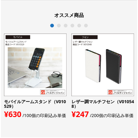
オススメ商品
1
2
3
4
5
6
モバイルアームスタンド（V010
レザー調マルチフセン（V01054
529）
8）
¥630
¥247
/100個の印刷込み単価
/200個の印刷込み単価