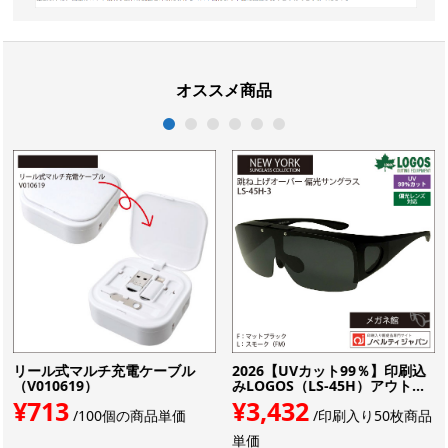
オススメ商品
1
2
3
4
5
6
リール式マルチ充電ケーブル
2026【UVカット99％】印刷込
（V010619）
みLOGOS（LS-45H）アウト...
¥713
¥3,432
/100個の商品単価
/印刷入り50枚商品
単価