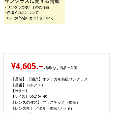
¥4,605.−
/印刷なし商品の単価
【品名】
【偏光】オプチカル高級サングラス
【品番】
FO-317H
【カラー】
【サイズ】
56□16-140
【レンズの種類】
プラスチック（塗装）
【レンズ枠】
メタル（塗装/メッキ）