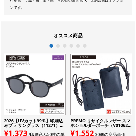
印刷色 ：黒・白・金・銀 その他の通常色1C ※調合色はオプショ
ンです。
オススメ商品
1
2
3
4
5
6
2026【UVカット99％】印刷込
PREMO リサイクルレザー スマ
みプラ サングラス（11271）...
ホショルダーポーチ（V01062...
¥1,373
¥1,552
/印刷込み50枚の単
30個の商品単価