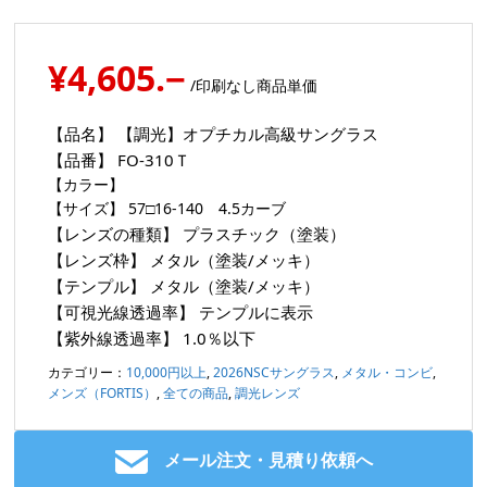
¥4,605.−
/印刷なし商品単価
【品名】
【調光】オプチカル高級サングラス
【品番】
FO-310Ｔ
【カラー】
【サイズ】
57□16-140 4.5カーブ
【レンズの種類】
プラスチック（塗装）
【レンズ枠】
メタル（塗装/メッキ）
【テンプル】
メタル（塗装/メッキ）
【可視光線透過率】
テンプルに表示
【紫外線透過率】
1.0％以下
カテゴリー：
10,000円以上
,
2026NSCサングラス
,
メタル・コンビ
,
メンズ（FORTIS）
,
全ての商品
,
調光レンズ
メール注文・見積り依頼へ