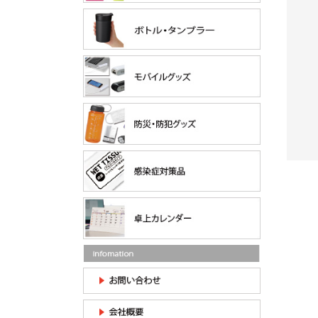
ト（LT0
【メガネクロス】メガネ
【高品質】クルリト ラン
拭き（TEISI-Z-2）サイ
チバッグ（TR-1124）
ズ：150×120㎜ 印刷...
¥607
個の商品単
/100個の商品単
¥8,400
/印刷なし
価
100枚価格