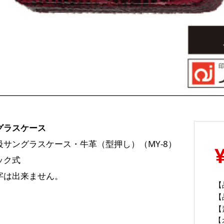
グラスケース
級サングラスケース・牛革（型押し）（MY-8）
ック式
字は出来ません。
【
【
【
【