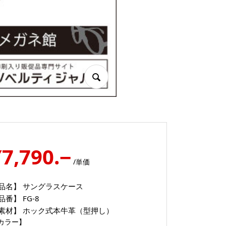
¥7,790.−
/単価
品名】
サングラスケース
品番】
FG-8
素材】
ホック式本牛革（型押し）
カラー】