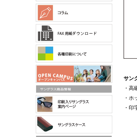
サン
・高
・ホ
・印