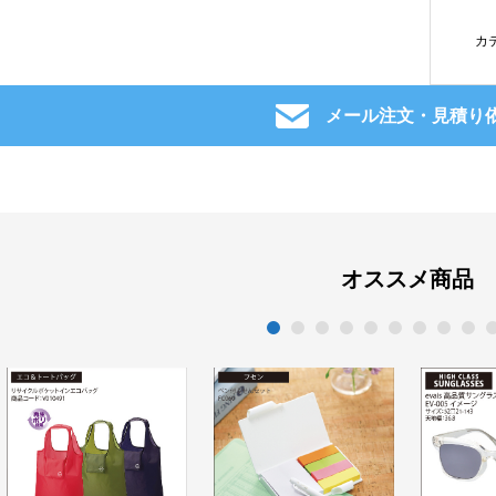
カ
メール注文・見積り
オススメ商品
1
2
3
4
5
6
7
8
9
1