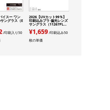
エバイスー ワン
2026【UVカット99％】
クリップミニハンディ
サングラス（E
印刷込みプラ 偏光レンズ
ァン（TS-1651）
サングラス（11267PL...
¥2,640
/40個の
2
¥1,659
/印刷入り50
/印刷込み50
単価
価
枚の単価