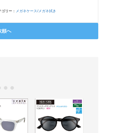
テゴリー：
メガネケース/メガネ拭き
依頼へ
0
11
12