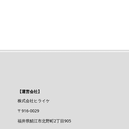
【運営会社】
株式会社ヒライケ
〒916-0029
福井県鯖江市北野町2丁目905