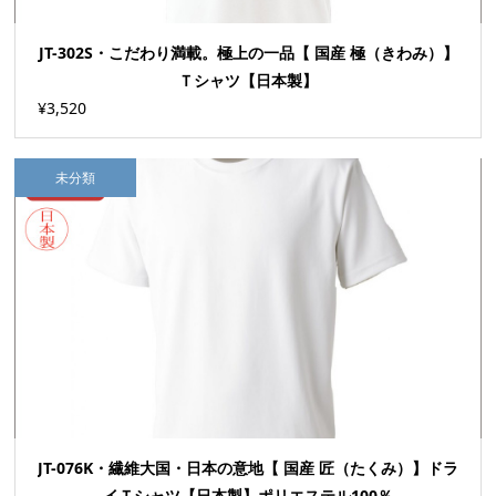
JT-302S・こだわり満載。極上の一品【 国産 極（きわみ）】
Ｔシャツ【日本製】
¥3,520
未分類
JT-076K・繊維大国・日本の意地【 国産 匠（たくみ）】ドラ
イＴシャツ【日本製】ポリエステル100％