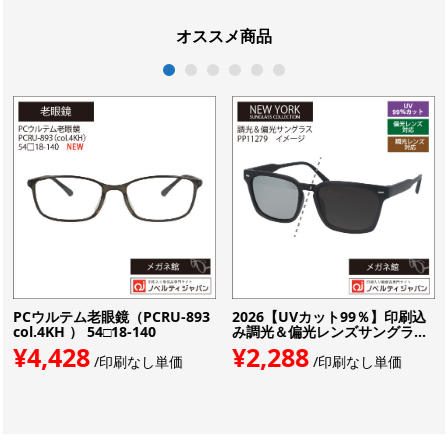
オススメ商品
1
2
3
4
5
6
PCウルテム老眼鏡（PCRU-893
2026【UVカット99％】印刷込
col.4KH ） 54□18-140
み調光＆偏光レンズサングラ...
¥4,428
¥2,288
/印刷なし単価
/印刷なし単価